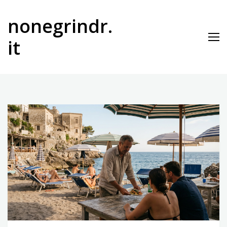
Vai
al
nonegrindr.
contenuto
it