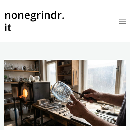
Vai
al
nonegrindr.
contenuto
it