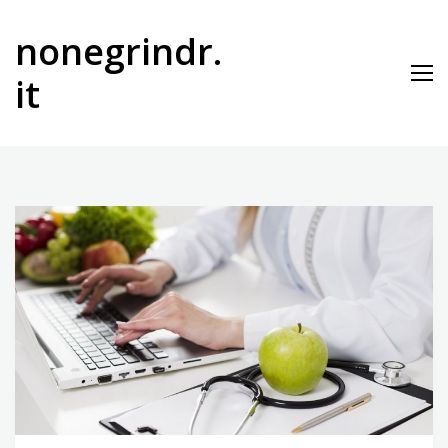
Vai
al
nonegrindr.
contenuto
it