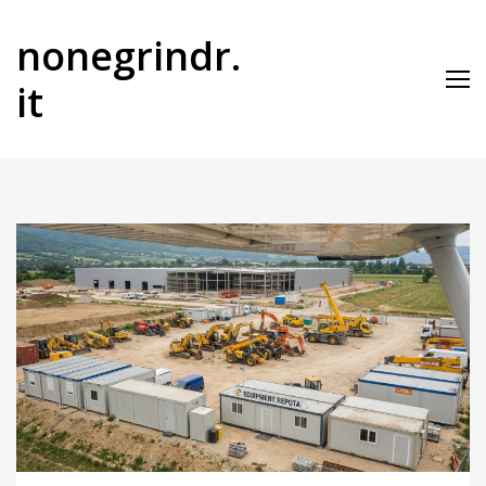
Vai
al
nonegrindr.
contenuto
it