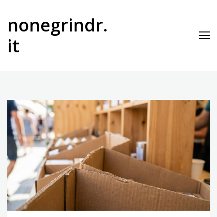
Vai
al
nonegrindr.
contenuto
it